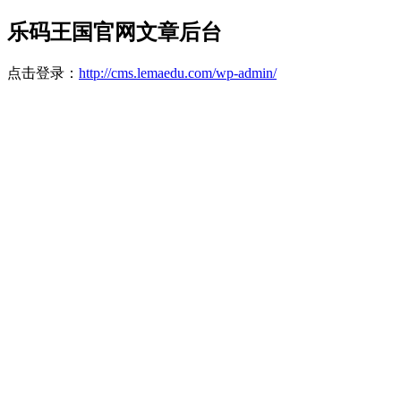
乐码王国官网文章后台
点击登录：
http://cms.lemaedu.com/wp-admin/